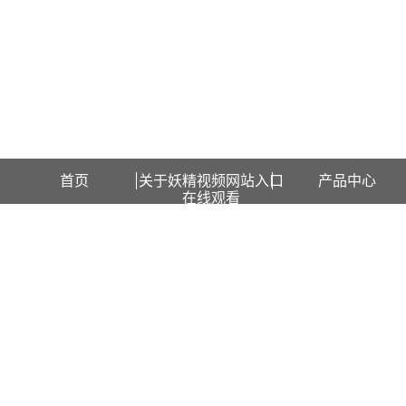
欢迎访问上海妖精视频网站入口在线观看检测设备有限公司网站！
首页
关于妖精视频网站入口
产品中心
在线观看