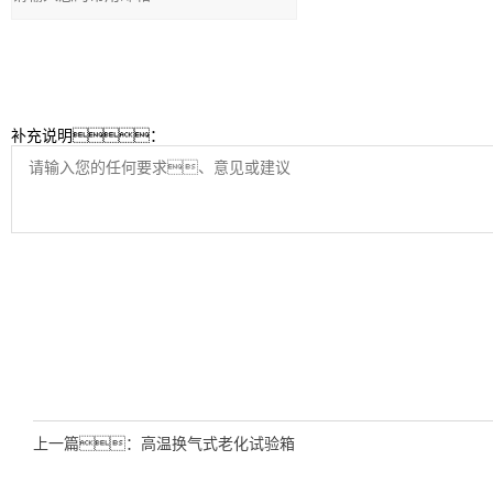
补充说明：
上一篇：
高温换气式老化试验箱