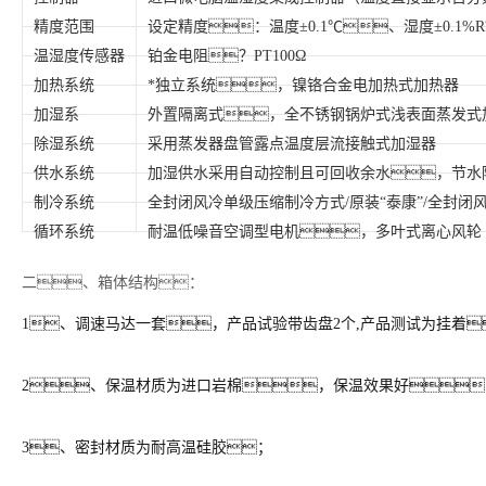
精度范围
设定精度：温度±0.1℃、湿度±0.1%R
温湿度传感器
铂金电阻？PT100Ω
加热系统
*独立系统，镍铬合金电加热式加热器
加湿系
外置隔离式，全不锈钢锅炉式浅表面蒸发式
除湿系统
采用蒸发器盘管露点温度层流接触式加湿器
供水系统
加湿供水采用自动控制且可回收余水，节水
制冷系统
全封闭风冷单级压缩制冷方式/原装“泰康”/全封闭
循环系统
耐温低噪音空调型电机，多叶式离心风轮
二、箱体结构：
1、调速马达一套，产品试验带齿盘2个,产品测试为挂着
2、保温材质为进口岩棉，保温效果好
3、密封材质为耐高温硅胶；